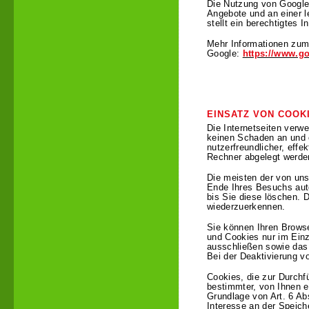
Die Nutzung von Google 
Angebote und an einer l
stellt ein berechtigtes 
Mehr Informationen zum
Google:
https://www.go
EINSATZ VON COOK
Die Internetseiten verw
keinen Schaden an und e
nutzerfreundlicher, effe
Rechner abgelegt werden
Die meisten der von un
Ende Ihres Besuchs aut
bis Sie diese löschen.
wiederzuerkennen.
Sie können Ihren Browse
und Cookies nur im Einz
ausschließen sowie das
Bei der Deaktivierung v
Cookies, die zur Durchf
bestimmter, von Ihnen e
Grundlage von Art. 6 Ab
Interesse an der Speich