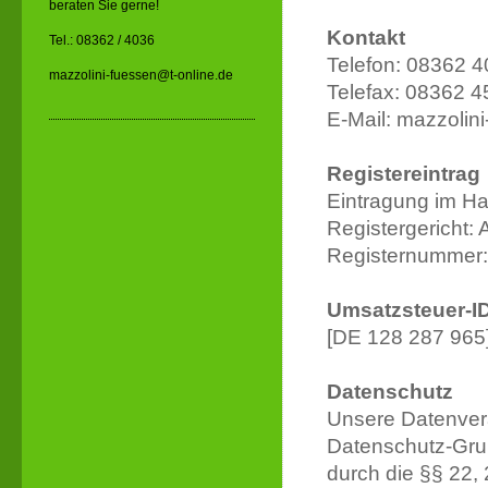
beraten Sie gerne!
Kontakt
Tel.: 08362 / 4036
Telefon: 08362 
mazzolini-fuessen@t-online.de
Telefax: 08362 
E-Mail: mazzolin
Registereintrag
Eintragung im Ha
Registergericht:
Registernummer
Umsatzsteuer-I
[DE 128 287 965
Datenschutz
Unsere Datenvera
Datenschutz-Gr
durch die §§ 22