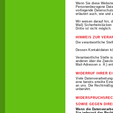
Wenn Sie diese Website
Personenbezogene Daten 
vorliegende Datenschutz
erläutert auch, wie und
Wir weisen darauf hin, 
Mail) Sicherheitslücken
Dritte ist nicht möglich.
HINWEIS ZUR VERA
Die verantwortliche Stel
Dessen Kontaktdaten k
Verantwortliche Stelle i
anderen über die Zweck
Mail-Adressen o. Ä.) en
WIDERRUF IHRER E
Viele Datenverarbeitung
eine bereits erteilte Ein
an uns. Die Rechtmäßigk
unberührt.
WIDERSPRUCHSREC
SOWIE GEGEN DIRE
Wenn die Datenverarbei
Sie jederzeit das Rech