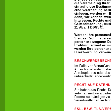
die Verarbeitung Ihre
ein auf diese Bestimmu
eine Verarbeitung ber
einlegen, werden wir I
denn, wir können zwin
Interessen, Rechte und
Geltendmachung, Ausü
21 Abs. 1 DSGVO).
Werden Ihre personenb
Sie das Recht, jederze
personenbezogener Dat
Profiling, soweit es m
werden Ihre personen
Direktwerbung verwend
BESCHWERDERECHT
Im Falle von Verstößen
Aufsichtsbehörde, insbe
Arbeitsplatzes oder de
unbeschadet anderweitig
RECHT AUF DATEN
Sie haben das Recht, Dat
automatisiert verarbeit
Format aushändigen zu l
Verantwortlichen verlang
SSL- BZW. TLS-VE